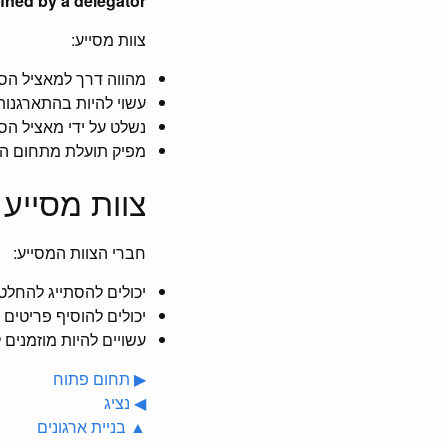
ined by a delegator.
צוות מסייע:
מהווה דרך למאציל הסמ
עשוי להיות בהתארגנות-
נשלט על ידי מאציל הס
מפיק תועלת מתחום המ
צוות מסייע
חברי הצוות המסייע:
יכולים להסתייג להחל
יכולים להוסיף פריטים 
עשויים להיות מוזמנים
▶ תחום פתוח
◀ נציג
▲ בניית ארגונים