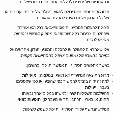
זו האחריות של יחידים להעלות הסתייגויות פוטנציאליות.
הימנעות מהסתייגויות יכולה לפגוע ביכולת של יחידים, קבוצות או
של כל הארגון מלתת מענה למניעים ארגוניים.
היכולת להעלות הסתייגויות
פוטנציאליות
בכל רגע אומרת
שהחלטות צריכות רק להיות
טובות מספיק לעכשיו ובטוחות
מספיק לנסות
.
אלו שאחראים לפעולה או להסכם (המוצע) הנדון, אחראים על
לקיחה בחשבון של טיעונים וטיפול בהסתייגויות תקפות.
כאשר מחפשים הסתייגויות אפשריות, קחו בחשבון:
מדוע התוצאה המיועדת לא תושג (במלואה):
מועילות
למה זה יהיה בזבזני להמשיך כפי שהוצע (או כפי שהסכימו
בעבר):
יעילות
ההשלכות השליליות שיהיו למשהו במקום אחר (באותו
תחום, או בארגון הרחב יותר או מעבר לו):
תופעות לוואי
המידע הנחשף על ידי הסתייגויות יכול לשמש לשיפור: